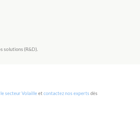
os solutions (R&D).
 le secteur Volaille
et
contactez nos experts
dès