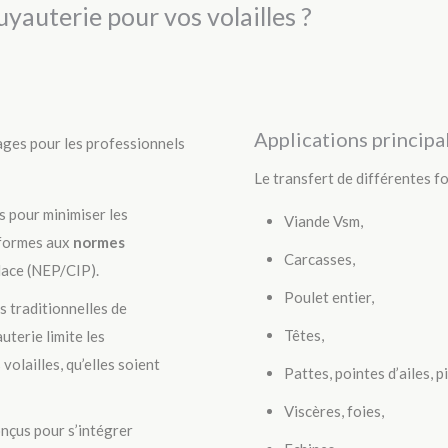
uyauterie pour vos volailles ?
Applications principal
ages pour les professionnels
Le transfert de différentes fo
s pour minimiser les
Viande Vsm,
nformes aux
normes
Carcasses,
lace (NEP/CIP).
Poulet entier,
 traditionnelles de
Têtes,
uterie limite les
volailles, qu’elles soient
Pattes, pointes d’ailes, p
Viscères, foies,
onçus pour s’intégrer