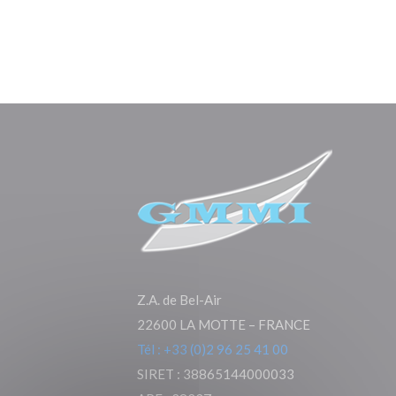
Z.A. de Bel-Air
22600 LA MOTTE – FRANCE
Tél : +33 (0)2 96 25 41 00
SIRET : 38865144000033